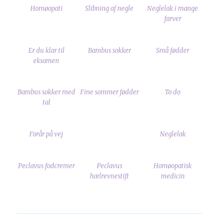
Homøopati
Slibning af negle
Neglelak i mange
farver
Er du klar til
Bambus sokker
Små fødder
eksamen
Bambus sokker med
Fine sommer fødder
To do
tal
Forår på vej
Neglelak
Peclavus fodcremer
Peclavus
Homøopatisk
hælrevnestift
medicin