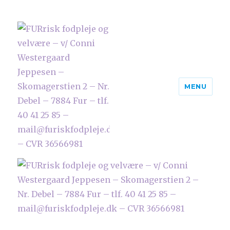
MENU
FURrisk fodpleje og velvære – v/
Conni Westergaard Jeppesen –
Skomagerstien 2 – Nr. Debel –
7884 Fur – tlf. 40 41 25 85 –
mail@furiskfodpleje.dk – CVR