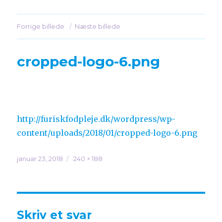
36566981
Forrige billede
Næste billede
cropped-logo-6.png
http://furiskfodpleje.dk/wordpress/wp-
content/uploads/2018/01/cropped-logo-6.png
Udgivet
januar 23, 2018
Faktisk
240 × 188
størrelse
Skriv et svar