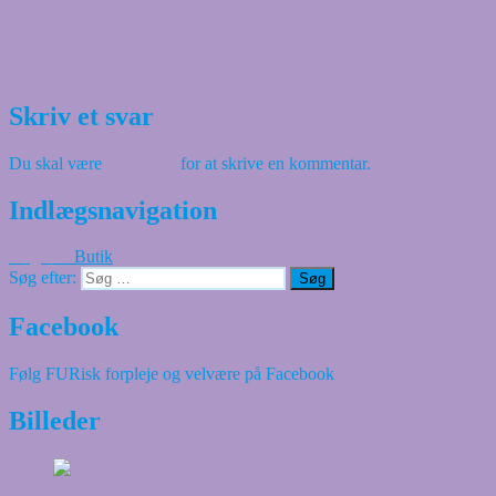
Neglelak
Udgivet
januar 23, 2018
marts 1, 2020
Faktisk størrelse
300 × 300
Skriv et svar
Du skal være
logget ind
for at skrive en kommentar.
Indlægsnavigation
Udgivet i
Butik
Søg efter:
Søg
Facebook
Følg FURisk forpleje og velvære på Facebook
her
Billeder
Lotusstager