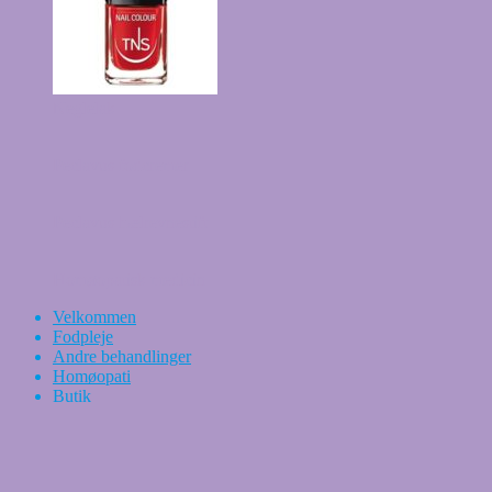
Neglelak
Peclavus fodcremer
Peclavus hælrevnestift
Homøopatisk medicin
Velkommen
Fodpleje
Andre behandlinger
Homøopati
Butik
Sidste Nyt
Om mig
Kontakt