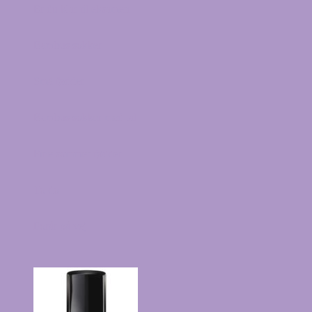
Er du klar til eksamen
Bambus sokker
Små fødder
Bambus sokker med tal
Fine sommer fødder
To do
Forår på vej