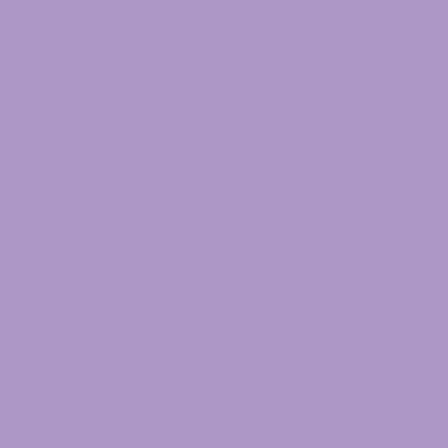
Yelva-creme
Engle- og visdomskort
Gavekort kan laves efter ønske
Fodpleje
Fødder i sand
Homøopati
Slibning af negle
Neglelak i mange farver